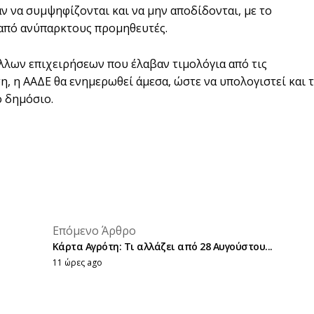
 να συμψηφίζονται και να μην αποδίδονται, με το
από ανύπαρκτους προμηθευτές.
άλλων επιχειρήσεων που έλαβαν τιμολόγια από τις
, η ΑΑΔΕ θα ενημερωθεί άμεσα, ώστε να υπολογιστεί και 
ό δημόσιο.
placeholder text
Επόμενο Άρθρο
placeholder text
Κάρτα Αγρότη: Τι αλλάζει από 28 Αυγούστου...
11 ώρες ago