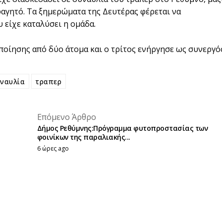
 φαγητό. Τα ξημερώματα της Δευτέρας φέρεται να
 είχε καταλύσει η ομάδα.
ποίησης από δύο άτομα και ο τρίτος ενήργησε ως συνεργός
ναυλία
τραπερ
placeholder text
Επόμενο Άρθρο
placeholder text
Δήμος Ρεθύμνης:Πρόγραμμα φυτοπροστασίας των
φοινίκων της παραλιακής...
6 ώρες ago