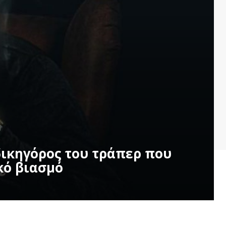
δικηγόρος του τράπερ που
κό βιασμό