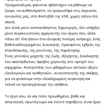
Πραγματικά μας φαίνεται αβάσταχτο να μάθουμε να
ζούμε, να αισθανόμαστε, να τραγουδάμε στις αυριανές
συναυλίες μας, στα Φεστιβάλ της ΚΝΕ, χωρίς εσένα στη
σκηνή.
Δεν είσαι μόνο ανεπανάληπτος δημιουργός, δεν υπήρξες
μόνο συγκλονιστικός ερμηνευτής του έργου σου, αλλά
πάνω απ’ όλα ήσουν ένα ιδιοφυές πνεύμα, ανήσυχο, ένας
βαθιά καλλιεργημένος διανοητής. Ορκισμένος εχθρός της
επανάπαυσης, της ρουτίνας, της παραίτησης.
Ένας γενναίος μαχητής της ζωής, εξεγέρτης, διεκδικητής
του ακατόρθωτου, άφοβος χορευτής στο «φτερό του
καρχαρία». Ανατροπέας των φθαρμένων αστικών αξιών-
ιδεολογικών και αισθητικών-, κινητοποιητής της σκέψης,
για να φτάσουμε στην ολοκληρωμένη συγκίνηση και
τελικά να προσεγγίσουμε την αλήθεια.
Το έργο σου, αν και πολύ προωθημένο, βαθύ και
απαιτητικό, πρωτόγνωρο και ενίοτε παράξενο, είναι έργο