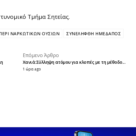
στυνομικό Τμήμα Σητείας.
ΠΕΡΙ ΝΑΡΚΩΤΙΚΩΝ ΟΥΣΙΩΝ
ΣΥΝΕΛΗΦΘΗ ΗΜΕΔΑΠΟΣ
placeholder text
Επόμενο Άρθρο
placeholder text
λη
Χανιά:Σύλληψη ατόμου για κλοπές με τη μέθοδο...
1 ώρα ago