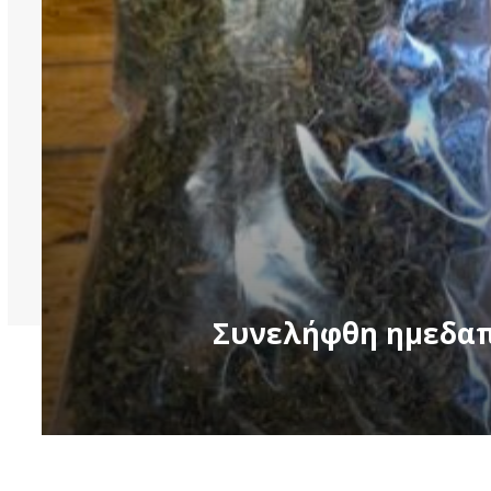
Συνελήφθη ημεδαπ