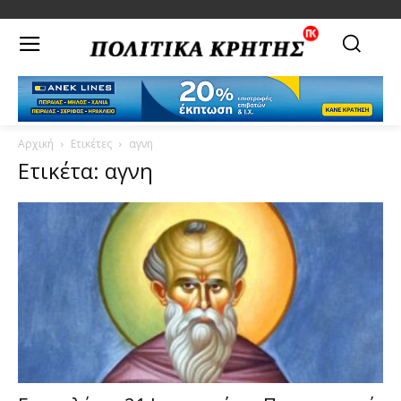
Αρχική
Ετικέτες
αγνη
Ετικέτα: αγνη