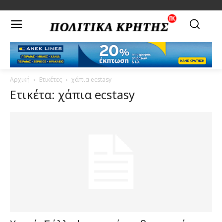
Αρχική
Ετικέτες
χάπια ecstasy
Ετικέτα: χάπια ecstasy