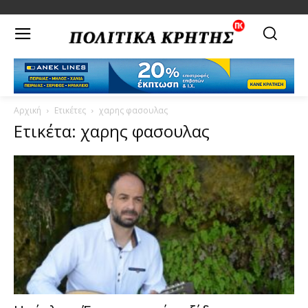
Αρχική
Ετικέτες
χαρης φασουλας
Ετικέτα: χαρης φασουλας