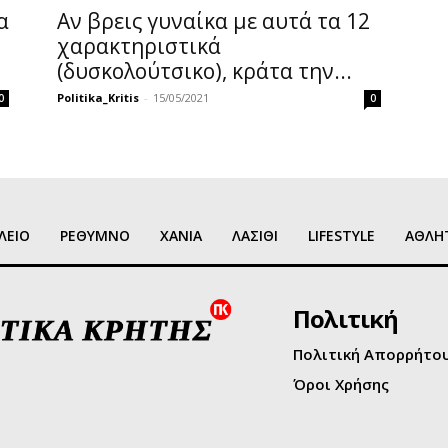
Αν βρεις γυναίκα με αυτά τα 12
α
χαρακτηριστικά
(δυσκολούτσικο), κράτα την...
Politika_Kritis
-
15/05/2021
0
0
ΛΕΙΟ
ΡΕΘΥΜΝΟ
ΧΑΝΙΑ
ΛΑΣΙΘΙ
LIFESTYLE
ΑΘΛΗ
Πολιτική
Πολιτική Απορρήτο
Όροι Χρήσης