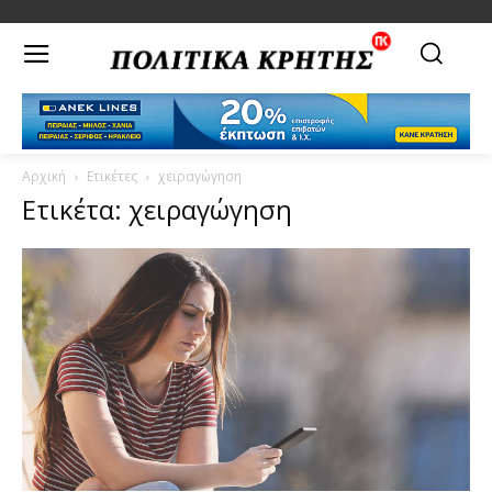
Αρχική
Ετικέτες
χειραγώγηση
Ετικέτα: χειραγώγηση