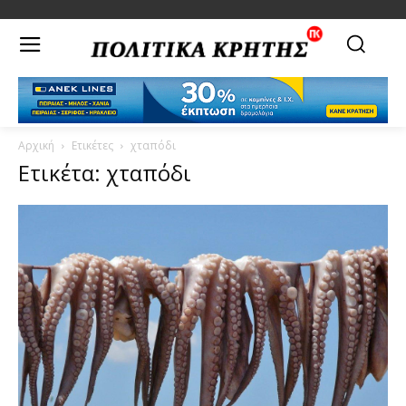
Αρχική
Ετικέτες
χταπόδι
Ετικέτα: χταπόδι