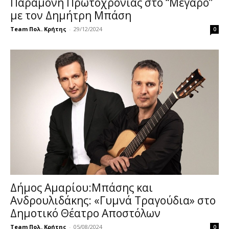
Παραμονή Πρωτοχρονιάς στο “Μέγαρο”
με τον Δημήτρη Μπάση
Team Πολ. Κρήτης
-
29/12/2024
0
Δήμος Αμαρίου:Μπάσης και
Ανδρουλιδάκης: «Γυμνά Τραγούδια» στο
Δημοτικό Θέατρο Αποστόλων
Team Πολ. Κρήτης
-
05/08/2024
0