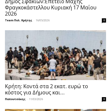
Δήμος Σφακίων:Επέτειο Μάχης
Φραγκοκάστελλου Κυριακή 17 Μαΐου
2026
Team Πολ. Κρήτης
-
16/05/2026
0
Κρήτη: Κοντά στα 2 εκατ. ευρώ το
κόστος για Δήμους και...
Παπουτσάκης
-
11/03/2026
0