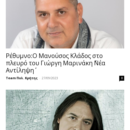
Ρέθυμνο:Ο Μανούσος Κλάδος στο
πλευρό του Γιώργη Μαρινάκη ΄΄Νέα
Αντίληψη΄΄
Team Πολ. Κρήτης
-
27/09/2023
0