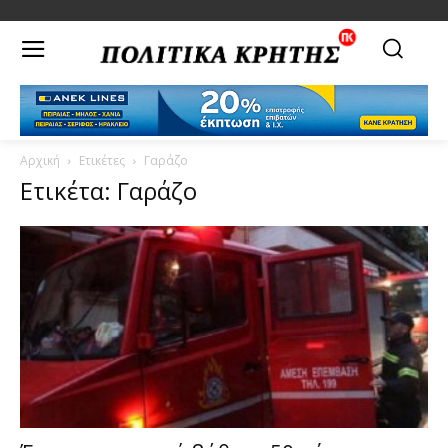
Αρχική
Ετικέτες
Γαράζο
Ετικέτα: Γαράζο