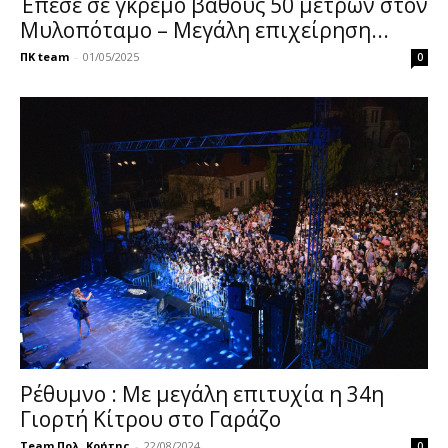
Έπεσε σε γκρεμό βάθους 50 μέτρων στον
Μυλοπόταμο – Μεγάλη επιχείρηση...
ΠΚ team
-
01/05/2025
0
Ρέθυμνο : Με μεγάλη επιτυχία η 34η
Γιορτή Κίτρου στο Γαράζο
Team Πολ. Κρήτης
-
22/08/2024
0