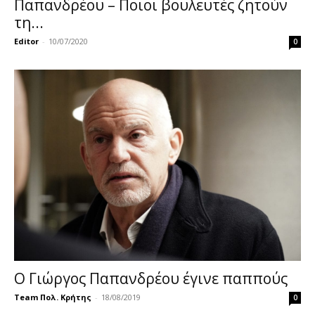
Παπανδρέου – Ποιοι βουλευτές ζητούν
τη...
Editor
-
10/07/2020
0
Ο Γιώργος Παπανδρέου έγινε παππούς
Team Πολ. Κρήτης
-
18/08/2019
0