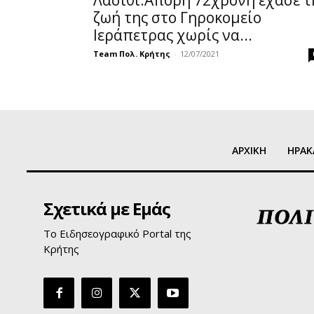
Λασίθι:Άπορη 72χρονη έχασε τ
ζωή της στο Γηροκομείο
Ιεράπετρας χωρίς να...
Team Πολ. Κρήτης
-
12/07/2021
ΑΡΧΙΚΗ
ΗΡΑΚ
Σχετικά με Εμάς
Το Ειδησεογραφικό Portal της
Κρήτης