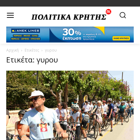
Αρχική
Ετικέτες
γυρου
Ετικέτα: γυρου