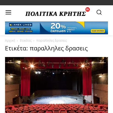
Αρχική
Ετικέτες
παραλληλες δρασεις
Ετικέτα: παραλληλες δρασεις