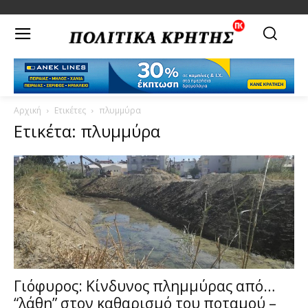
Αρχική
Ετικέτες
πλυμμύρα
Ετικέτα: πλυμμύρα
Γιόφυρος: Κίνδυνος πλημμύρας από…
“λάθη” στον καθαρισμό του ποταμού –