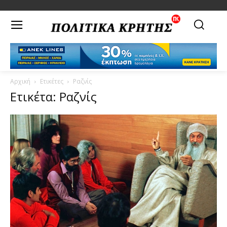
Αρχική
Ετικέτες
Ραζνίς
Ετικέτα: Ραζνίς