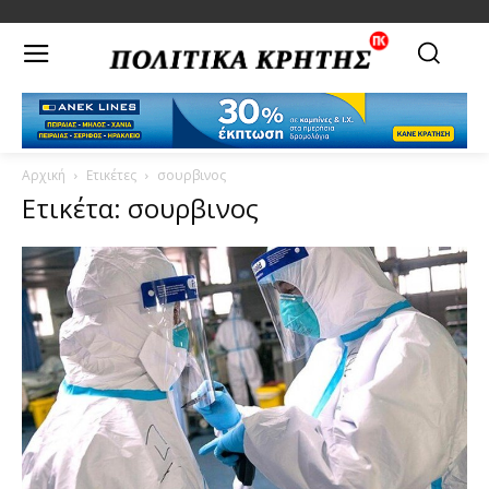
Αρχική
Ετικέτες
σουρβινος
Ετικέτα: σουρβινος