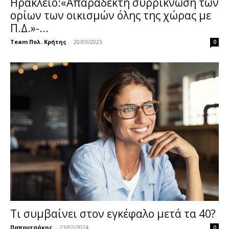
Ηράκλειο:«Απαράδεκτη συρρίκνωση των
ορίων των οικισμών όλης της χώρας με
Π.Δ.»-...
Team Πολ. Κρήτης
-
20/03/2025
0
Τι συμβαίνει στον εγκέφαλο μετά τα 40?
Παπουτσάκης
-
23/02/2024
0