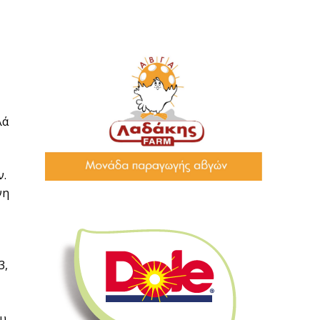
λά
ν.
νη
3,
ου