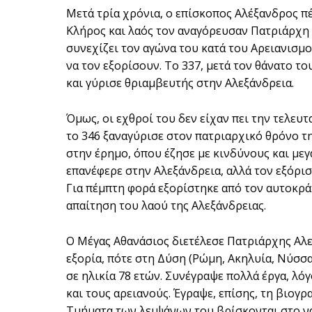
Μετά τρία χρόνια, ο επίσκοπος Αλέξανδρος πέ
Κλήρος και λαός τον αναγόρευσαν Πατριάρχη Α
συνεχίζει τον αγώνα του κατά του Αρειανισμ
να τον εξορίσουν. Το 337, μετά τον θάνατο τ
και γύρισε θριαμβευτής στην Αλεξάνδρεια.
Όμως, οι εχθροί του δεν είχαν πει την τελευτ
το 346 ξαναγύρισε στον πατριαρχικό θρόνο τη
στην έρημο, όπου έζησε με κινδύνους και μεγ
επανέφερε στην Αλεξάνδρεια, αλλά τον εξόρισ
Για πέμπτη φορά εξορίστηκε από τον αυτοκρά
απαίτηση του λαού της Αλεξάνδρειας.
Ο Μέγας Αθανάσιος διετέλεσε Πατριάρχης Αλεξ
εξορία, πότε στη Δύση (Ρώμη, Ακηλυία, Νύσσα
σε ηλικία 78 ετών. Συνέγραψε πολλά έργα, λόγ
και τους αρειανούς. Έγραψε, επίσης, τη βιογ
Τμήματα των λειψάνων του βρίσκονται στο να