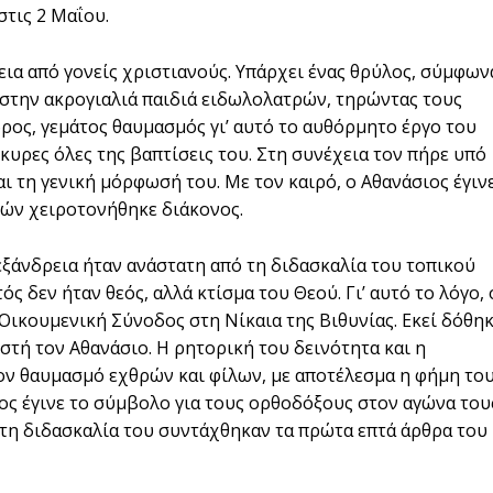
στις 2 Μαΐου.
εια από γονείς χριστιανούς. Υπάρχει ένας θρύλος, σύμφων
ε στην ακρογιαλιά παιδιά ειδωλολατρών, τηρώντας τους
ρος, γεμάτος θαυμασμός γι’ αυτό το αυθόρμητο έργο του
γκυρες όλες της βαπτίσεις του. Στη συνέχεια τον πήρε υπό
αι τη γενική μόρφωσή του. Με τον καιρό, ο Αθανάσιος έγιν
τών χειροτονήθηκε διάκονος.
εξάνδρεια ήταν ανάστατη από τη διδασκαλία του τοπικού
ς δεν ήταν θεός, αλλά κτίσμα του Θεού. Γι’ αυτό το λόγο, 
Οικουμενική Σύνοδος στη Νίκαια της Βιθυνίας. Εκεί δόθη
στή τον Αθανάσιο. Η ρητορική του δεινότητα και η
ν θαυμασμό εχθρών και φίλων, με αποτέλεσμα η φήμη το
ιος έγινε το σύμβολο για τους ορθοδόξους στον αγώνα του
τη διδασκαλία του συντάχθηκαν τα πρώτα επτά άρθρα του