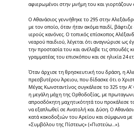
αφιερωμένοι στην μνήμη του και γιορτάζουν 
Ο Αθανάσιος γεννήθηκε το 295 στην Αλεξάνδρ
με τον οποίο, όταν ήταν ακόμα παιδί, βάφτιζ
ιερούς κανόνες. Ο τοπικός επίσκοπος Αλέξανδ
νεαρού παιδιού, λέγεται ότι αναγνώρισε ως έ
την προστασία του και ανέλαβε τις σπουδές κ
γραμματέας του επισκόπου και σε ηλικία 24 ε
Όταν άρχισε τη θρησκευτική του δράση, η Αλ
πρεσβυτέρου Άρειου, που δίδασκε ότι ο Χριστό
Μέγας Κωνσταντίνος συγκάλεσε το 325 την Α’ 
η μεγάλη μάχη της Ορθοδοξίας, με πρωταγωνι
απροσδόκητη μαχητικότητά του προκάλεσε το
να εξαπλωθεί σε Ανατολή και Δύση. Ο Αθανάσ
κατά κακοδοξιών του Αρείου και σύμφωνα με 
«Συμβόλου της Πίστεως» («Πιστεύω…»).