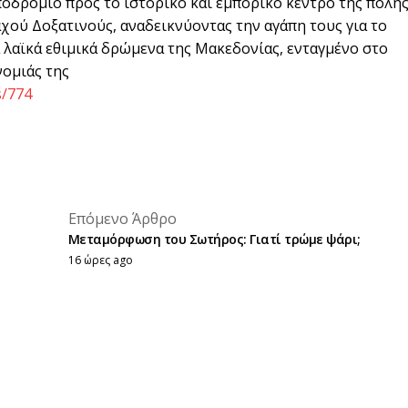
οδρόμιο προς το ιστορικό και εμπορικό κέντρο της πόλης
αχού Δοξατινούς, αναδεικνύοντας την αγάπη τους για το
 λαϊκά εθιμικά δρώμενα της Μακεδονίας, ενταγμένο στο
νομιάς της
s/774
placeholder text
Επόμενο Άρθρο
placeholder text
Μεταμόρφωση του Σωτήρος: Γιατί τρώμε ψάρι;
16 ώρες ago