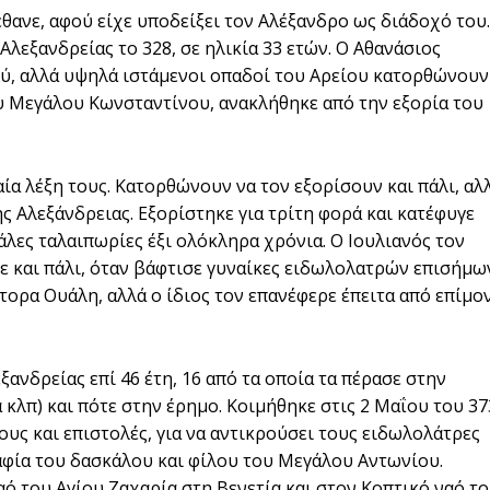
θανε, αφού είχε υποδείξει τον Αλέξανδρο ως διάδοχό του.
λεξανδρείας το 328, σε ηλικία 33 ετών. Ο Αθανάσιος
ού, αλλά υψηλά ιστάμενοι οπαδοί του Αρείου κατορθώνουν
ου Μεγάλου Κωνσταντίνου, ανακλήθηκε από την εξορία του
αία λέξη τους. Κατορθώνουν να τον εξορίσουν και πάλι, αλ
ς Αλεξάνδρειας. Εξορίστηκε για τρίτη φορά και κατέφυγε
άλες ταλαιπωρίες έξι ολόκληρα χρόνια. Ο Ιουλιανός τον
ε και πάλι, όταν βάφτισε γυναίκες ειδωλολατρών επισήμω
τορα Ουάλη, αλλά ο ίδιος τον επανέφερε έπειτα από επίμο
ανδρείας επί 46 έτη, 16 από τα οποία τα πέρασε στην
 κλπ) και πότε στην έρημο. Κοιμήθηκε στις 2 Μαΐου του 37
ους και επιστολές, για να αντικρούσει τους ειδωλολάτρες
ραφία του δασκάλου και φίλου του Μεγάλου Αντωνίου.
ό του Αγίου Ζαχαρία στη Βενετία και στον Κοπτικό ναό τ