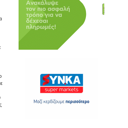
α
ε
ο
κε
υ
ς