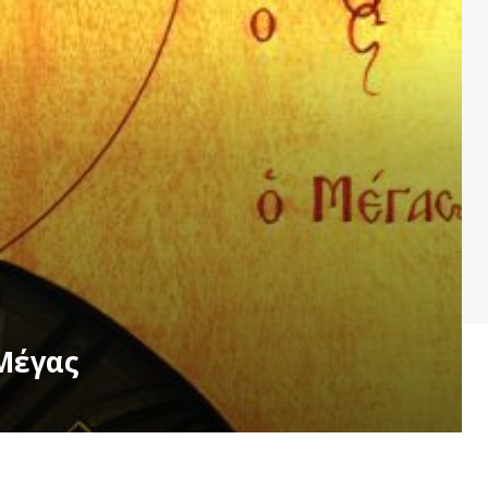
 Μέγας