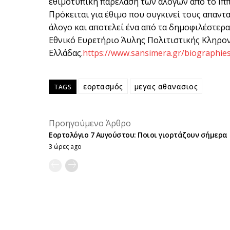
εθιμοτυπική παρέλαση των αλόγων από το Ιππ
Πρόκειται για έθιμο που συγκινεί τους απαντ
άλογο και αποτελεί ένα από τα δημοφιλέστερα
Εθνικό Ευρετήριο Άυλης Πολιτιστικής Κληρο
Ελλάδας.
https://www.sansimera.gr/biographie
εορτασμός
μεγας αθανασιος
TAGS
Προηγούμενο Άρθρο
Εορτολόγιο 7 Αυγούστου: Ποιοι γιορτάζουν σήμερα
3 ώρες ago