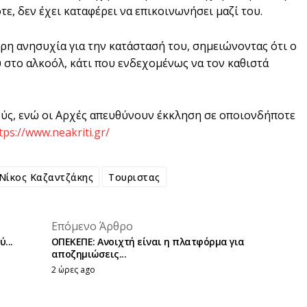
, δεν έχει καταφέρει να επικοινωνήσει μαζί του.
ρη ανησυχία για την κατάστασή του, σημειώνοντας ότι ο
στο αλκοόλ, κάτι που ενδεχομένως να τον καθιστά
ούς, ενώ οι Αρχές απευθύνουν έκκληση σε οποιονδήποτε
tps://www.neakriti.gr/
Νίκος Καζαντζάκης
Τουριστας
placeholder text
Επόμενο Άρθρο
placeholder text
...
ΟΠΕΚΕΠΕ: Ανοιχτή είναι η πλατφόρμα για
αποζημιώσεις...
2 ώρες ago