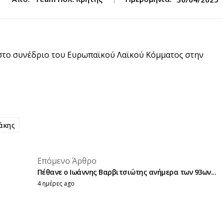
στο συνέδριο του Ευρωπαϊκού Λαϊκού Κόμματος στην
άκης
placeholder text
Επόμενο Άρθρο
placeholder text
Πέθανε ο Ιωάννης Βαρβιτσιώτης ανήμερα των 93ων...
4 ημέρες ago