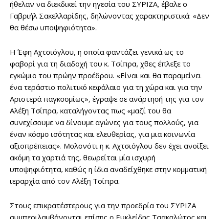
ήθελαν να διεκδικεί την ηγεσία του ΣΥΡΙΖΑ, έβαλε ο
Γαβριήλ Σακελλαρίδης, δηλώνοντας χαρακτηριστικά: «Δεν
θα θέσω υποψηφιότητα».
Η Έφη Αχτσιόγλου, η οποία φαντάζει γενικά ως το
φαβορί για τη διαδοχή του κ. Τσίπρα, χθες έπλεξε το
εγκώμιο του πρώην προέδρου. «Είναι και θα παραμείνει
ένα τεράστιο πολιτικό κεφάλαιο για τη χώρα και για την
Aριστερά παγκοσμίως», έγραψε σε ανάρτησή της για τον
Αλέξη Τσίπρα, καταλήγοντας πως «μαζί του θα
συνεχίσουμε να δίνουμε αγώνες για τους πολλούς, για
έναν κόσμο ισότητας και ελευθερίας, για μια κοινωνία
αξιοπρέπειας». Μολονότι η κ. Αχτσιόγλου δεν έχει ανοίξει
ακόμη τα χαρτιά της, θεωρείται μία ισχυρή
υποψηφιότητα, καθώς η ίδια αναδείχθηκε στην κομματική
ιεραρχία από τον Αλέξη Τσίπρα.
Στους επικρατέστερους για την προεδρία του ΣΥΡΙΖΑ
συμπεριλαμβάνονται επίσης ο Ευκλείδης Τσακαλώτος και