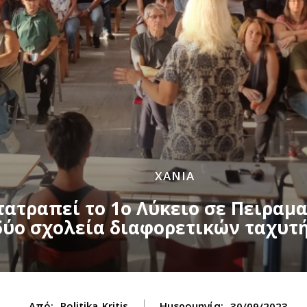
ΧΑΝΙΑ
τατραπεί το 1ο Λύκειο σε Πειραμα
δύο σχολεία διαφορετικών ταχυτ
Από:
Politika_Kritis
Ημερομηνία:
30/09/2023