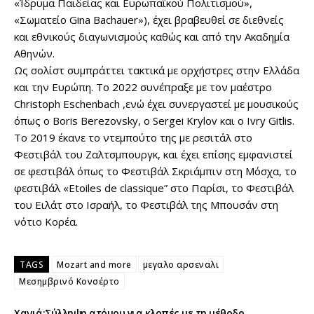
«Ίδρυμα Παιδείας και Ευρωπαϊκού Πολιτισμού»,
«Σωματείο Gina Bachauer»), έχει βραβευθεί σε διεθνείς
και εθνικούς διαγωνισμούς καθώς και από την Ακαδημία
Αθηνών.
Ως σολίστ συμπράττει τακτικά με ορχήστρες στην Ελλάδα
και την Ευρώπη. Το 2022 συνέπραξε με τον μαέστρο
Christoph Eschenbach ,ενώ έχει συνεργαστεί με μουσικούς
όπως ο Boris Berezovsky, ο Sergei Krylov και o Ivry Gitlis.
Το 2019 έκανε το ντεμπούτο της με ρεσιτάλ στο
Φεστιβάλ του Ζαλτσμπουργκ, και έχει επίσης εμφανιστεί
σε φεστιβάλ όπως το Φεστιβάλ Σκριάμπιν στη Μόσχα, το
φεστιβάλ «Etoiles de classique” στο Παρίσι, το Φεστιβάλ
του Ειλάτ στο Ισραήλ, το Φεστιβάλ της Μπουσάν στη
νότιο Κορέα.
TAGS
Mozart and more
μεγαλο αρσεναλι
Μεσημβρινό Κονσέρτο
Χανιά:Σύλληψη ατόμου για κλοπές με τη μέθοδο...