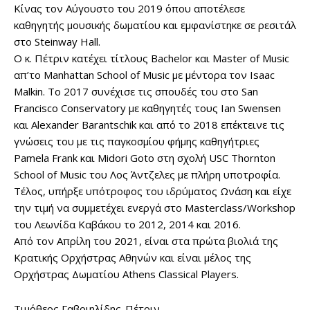
Κίνας τον Αύγουστο του 2019 όπου αποτέλεσε
καθηγητής μουσικής δωματίου και εμφανίστηκε σε ρεσιτάλ
στο Steinway Hall.
Ο κ. Πέτριν κατέχει τίτλους Bachelor και Master of Music
απ’το Manhattan School of Music με μέντορα τον Isaac
Malkin. Το 2017 συνέχισε τις σπουδές του στο San
Francisco Conservatory με καθηγητές τους Ian Swensen
και Alexander Barantschik και από το 2018 επέκτεινε τις
γνώσεις του με τις παγκοσμίου φήμης καθηγήτριες
Pamela Frank και Midori Goto στη σχολή USC Thornton
School of Music του Λος Άντζελες με πλήρη υποτροφία.
Τέλος, υπήρξε υπότροφος του ιδρύματος Ωνάση και είχε
την τιμή να συμμετέχει ενεργά στο Masterclass/Workshop
του Λεωνίδα Καβάκου το 2012, 2014 και 2016.
Από τον Απρίλη του 2021, είναι στα πρώτα βιολιά της
Κρατικής Ορχήστρας Αθηνών και είναι μέλος της
Ορχήστρας Δωματίου Athens Classical Players.
Τιμόθεος Γαβριηλίδης-Πέτριν