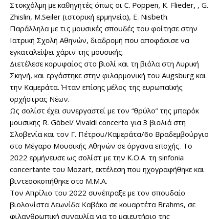
Στοκχόλμη με καθηγητές όπως οι C. Poppen, K. Flieder, , G.
Zhislin, M.Seiler (ιστορική ερμηνεία), E. Nisbeth.
Παράλληλα με τις μουσικές σπουδές του φοίτησε στην
Ιατρική Σχολή Αθηνών, διαδρομή που αποφάσισε να
εγκαταλείψει χάριν της μουσικής.
Διετέλεσε κορυφαίος στο βιολί και τη βιόλα στη Λυρική
Σκηνή, και εργάστηκε στην φιλαρμονική του Augsburg και
την Καμεράτα. Ήταν επίσης μέλος της ευρωπαϊκής
ορχήστρας Νέων.
Ως σολίστ έχει συνεργαστεί με τον “θρύλο” της μπαρόκ
μουσικής R. Göbel/ Vivaldi concertο για 3 βιολιά στη
Σλοβενία και τον Γ. Πέτρου/Καμεράτα/6ο Βραδεμβούργιο
στο Μέγαρο Μουσικής Αθηνών σε όργανα εποχής. Το
2022 ερμήνευσε ως σολίστ με την Κ.Ο.Α. τη sinfonia
concertante του Mozart, εκτέλεση που ηχογραφήθηκε και
βιντεοσκοπήθηκε στο Μ.Μ.Α.
Τον Απρίλιο του 2022 συνέπραξε με τον σπουδαίο
βιολονίστα Λεωνίδα Καβάκο σε κουαρτέτα Brahms, σε
φιλανθρωπική συναυλία για το μαιευτήριο της