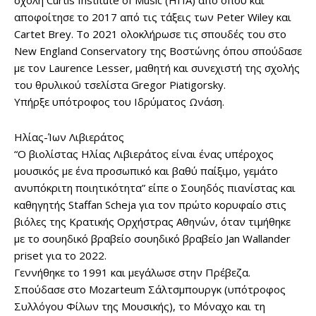
σχολή Curtis Institute of Music (ΗΠΑ) από όπου και
αποφοίτησε το 2017 από τις τάξεις των Peter Wiley και
Cartet Brey. Το 2021 ολοκλήρωσε τις σπουδές του στο
New England Conservatory της Βοστώνης όπου σπούδασε
με τον Laurence Lesser, μαθητή και συνεχιστή της σχολής
του θρυλικού τσελίστα Gregor Piatigorsky.
Υπήρξε υπότροφος του Ιδρύματος Ωνάση.
Ηλίας-Ίων Λιβιεράτος
“O βιολίστας Ηλίας Λιβιεράτος είναι ένας υπέροχος
μουσικός με ένα προσωπικό και βαθύ παίξιμο, γεμάτο
ανυπόκριτη ποιητικότητα” είπε ο Σουηδός πιανίστας και
καθηγητής Staffan Scheja για τον πρώτο κορυφαίο στις
βιόλες της Κρατικής Ορχήστρας Αθηνών, όταν τιμήθηκε
με το σουηδικό βραβείο σουηδικό βραβείο Jan Wallander
priset για το 2022.
Γεννήθηκε το 1991 και μεγάλωσε στην Πρέβεζα.
Σπούδασε στο Mozarteum Σάλτσμπουργκ (υπότροφος
Συλλόγου Φίλων της Μουσικής), το Μόναχο και τη