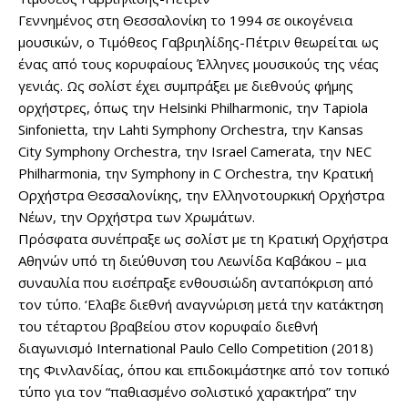
Γεννημένος στη Θεσσαλονίκη το 1994 σε οικογένεια
μουσικών, ο Τιμόθεος Γαβριηλίδης-Πέτριν θεωρείται ως
ένας από τους κορυφαίους Έλληνες μουσικούς της νέας
γενιάς. Ως σολίστ έχει συμπράξει με διεθνούς φήμης
ορχήστρες, όπως την Helsinki Philharmonic, την Tapiola
Sinfonietta, την Lahti Symphony Orchestra, την Kansas
City Symphony Orchestra, την Israel Camerata, την NEC
Philharmonia, την Symphony in C Orchestra, την Κρατική
Ορχήστρα Θεσσαλονίκης, την Ελληνοτουρκική Ορχήστρα
Νέων, την Ορχήστρα των Χρωμάτων.
Πρόσφατα συνέπραξε ως σολίστ με τη Κρατική Ορχήστρα
Αθηνών υπό τη διεύθυνση του Λεωνίδα Καβάκου – μια
συναυλία που εισέπραξε ενθουσιώδη ανταπόκριση από
τον τύπο. ‘Ελαβε διεθνή αναγνώριση μετά την κατάκτηση
του τέταρτου βραβείου στον κορυφαίο διεθνή
διαγωνισμό International Paulo Cello Competition (2018)
της Φινλανδίας, όπου και επιδοκιμάστηκε από τον τοπικό
τύπο για τον “παθιασμένο σολιστικό χαρακτήρα” την