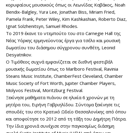
κορυφαίους μουσικούς όπως οι Λεωνίδας Καβάκος, Noah
Bendix-Balgley, Yura Lee, Jonathan Biss, Miriam Fried,
Pamela Frank, Peter Wiley, Kim Kashkashian, Roberto Diaz,
Ignat Solzhenitsyn, Samuel Rhodes.
Το 2019 έκανε το ντεμπούτο του στο Carnegie Hall της
Νέας Υόρκης ερμηνεύοντας έργα για τσέλο και μουσική
δωματίου του διάσημου σύγχρονου συνθέτη, Leonid
Desyatnikov.
Ο Τιμόθεος συχνά εμφανίζεται σε διεθνή φεστιβάλ
μουσικής δωματίου όπως το Marlboro Festival, Ravinia
Steans Music Institute, ChamberFest Cleveland, Chamber
Music Society of Fort Worth, Jupiter Chamber Players,
Molyvos Festival, Moritzburg Festival.
Ξεκίνησε μαθήματα πιάνου σε ηλικία 6 χρονών με τη
μητέρα του, Ειρήνη Γαβριηλίδου. Σύντομα ξεκίνησε τις
σπουδές του στο Κρατικό Ωδείο Θεσσαλονίκης από όπου
και αποφοίτησε το 2012 από τη τάξη του Δημήτρη Πάτρα.
Την ίδια χρονιά συνέχισε στην παγκοσμίως διάσημη