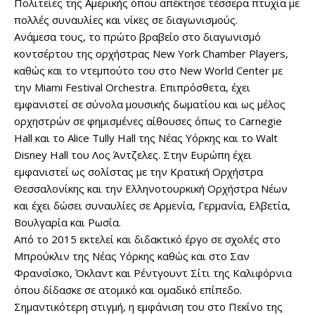
Πολιτείες της Αμερικής όπου απέκτησε τέσσερα πτυχία με
πολλές συναυλίες και νίκες σε διαγωνισμούς.
Ανάμεσα τους, το πρώτο βραβείο στο διαγωνισμό
κοντσέρτου της ορχήστρας New York Chamber Players,
καθώς και το ντεμπούτο του στο New World Center με
την Miami Festival Orchestra. Επιπρόσθετα, έχει
εμφανιστεί σε σύνολα μουσικής δωματίου και ως μέλος
ορχηστρών σε φημισμένες αίθουσες όπως το Carnegie
Hall και το Alice Tully Hall της Νέας Υόρκης και το Walt
Disney Hall του Λος Άντζελες. Στην Ευρώπη έχει
εμφανιστεί ως σολίστας με την Κρατική Ορχήστρα
Θεσσαλονίκης και την Ελληνοτουρκική Ορχήστρα Νέων
και έχει δώσει συναυλίες σε Αρμενία, Γερμανία, Ελβετία,
Βουλγαρία και Ρωσία.
Από το 2015 εκτελεί και διδακτικό έργο σε σχολές στο
Μπρούκλιν της Νέας Υόρκης καθώς και στο Σαν
Φρανσίσκο, Όκλαντ και Ρέντγουντ Σίτι της Καλιφόρνια
όπου δίδασκε σε ατομικό και ομαδικό επίπεδο.
Σημαντικότερη στιγμή, η εμφάνιση του στο Πεκίνο της