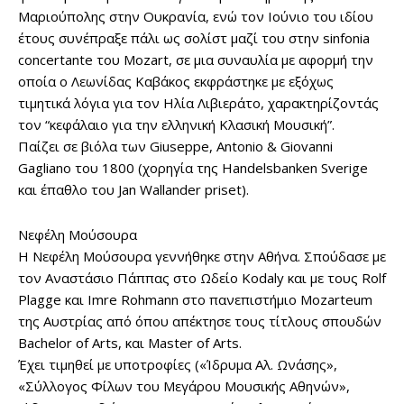
Μαριούπολης στην Ουκρανία, ενώ τον Ιούνιο του ιδίου
έτους συνέπραξε πάλι ως σολίστ μαζί του στην sinfonia
concertante του Mozart, σε μια συναυλία με αφορμή την
οποία ο Λεωνίδας Καβάκος εκφράστηκε με εξόχως
τιμητικά λόγια για τον Ηλία Λιβιεράτο, χαρακτηρίζοντάς
τον “κεφάλαιο για την ελληνική Κλασική Μουσική”.
Παίζει σε βιόλα των Giuseppe, Antonio & Giovanni
Gagliano του 1800 (χορηγία της Handelsbanken Sverige
και έπαθλο του Jan Wallander priset).
Νεφέλη Μούσουρα
Η Νεφέλη Μούσουρα γεννήθηκε στην Αθήνα. Σπούδασε με
τον Αναστάσιο Πάππας στο Ωδείο Kodaly και με τους Rolf
Plagge και Imre Rohmann στο πανεπιστήμιο Mozarteum
της Αυστρίας από όπου απέκτησε τους τίτλους σπουδών
Bachelor of Arts, και Master of Arts.
Έχει τιμηθεί με υποτροφίες («Ίδρυμα Αλ. Ωνάσης»,
«Σύλλογος Φίλων του Μεγάρου Μουσικής Αθηνών»,