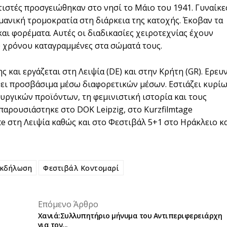
τιστές προσγειώθηκαν στο νησί το Μάιο του 1941. Γυναίκε
μανική τρομοκρατία στη διάρκεια της κατοχής. Έκοβαν τα
αι φορέματα. Αυτές οι διαδικασίες χειροτεχνίας έχουν
υ χρόνου καταγραμμένες στα σώματά τους.
ς και εργάζεται στη Λειψία (DE) και στην Κρήτη (GR). Ερευ
άνει προσβάσιμα μέσω διαφορετικών μέσων. Εστιάζει κυρί
υργικών προϊόντων, τη φεμινιστική ιστορία και τους
παρουσιάστηκε στο DOK Leipzig, στο Kurzfilmtage
e στη Λειψία καθώς και στο Φεστιβάλ 5+1 στο Ηράκλειο κ
εκδήλωση
Φεστιβάλ Κοντομαρί
placeholder text
Επόμενο Άρθρο
placeholder text
Χανιά:Συλλυπητήριο μήνυμα του Αντιπεριφερειάρχη
για τον...