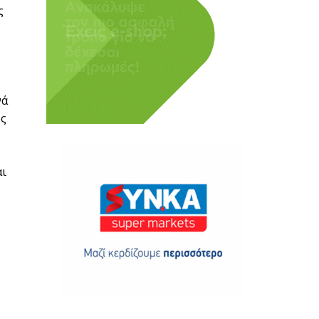
ς
νά
ως
αι