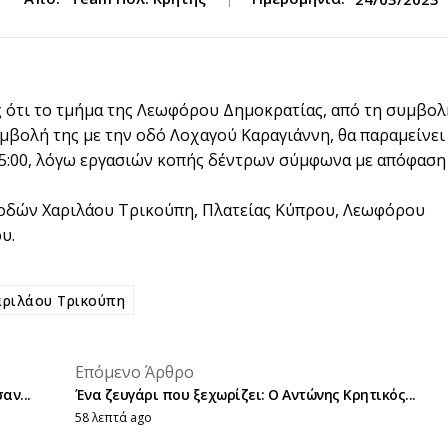
 ότι το τμήμα της Λεωφόρου Δημοκρατίας, από τη συμβολ
υμβολή της με την οδό Λοχαγού Καραγιάννη, θα παραμείνει
 15:00, λόγω εργασιών κοπής δέντρων σύμφωνα με απόφαση
 οδών Χαριλάου Τρικούπη, Πλατείας Κύπρου, Λεωφόρου
υ.
αριλάου Τρικούπη
placeholder text
Επόμενο Άρθρο
placeholder text
αν...
Ένα ζευγάρι που ξεχωρίζει: Ο Αντώνης Κρητικός...
58 λεπτά ago