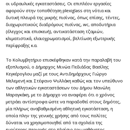
οι υδραυλικές εγκαταστάσεις. Οι επιπλέον εργασίες
αφορούν στην τοποθέτηση plexiglass στη νότια και
δυτική πλευρά της μικρής πισίνας, όπως επίσης, τέντες,
διαχωριστικούς διαδρόμους πισίνας, wc, αποδυτήρια
(έλεγχος και επισκευή), αντικατάσταση τζαμιών,
κλιματιστικά, ελαιοχρωματισμοί, βελτίωση εξωτερικής
περίφραξης κ.α.
Το Κολυμβητήριο επισκέφθηκαν κατά την παραλαβή του
εξοπλισμού, ο Δήμαρχος Μινώα Πεδιάδας Βασίλης
Κεγκέρογλου μαζί με τους Αντιδημάρχους Γιώργο
Μελεμενή και Στέφανο Ψυλλάκη καθώς και τον υπεύθυνο
των αθλητικών εγκαταστάσεων του Δήμου Μανώλη
Μαραγκάκη, με το Δήμαρχο να αναφέρει ότι ο χρόνος
μετράει αντίστροφα ώστε να παραδοθεί στους δημότες,
μία πλήρως αναβαθμισμένη αθλητική εγκατάσταση, η
οποία πλην της γενικής χρήσης από τους πολίτες
δύναται να χρησιμοποιηθεί από τα σχολεία της
ευρύτερης περιοχής στο πλαίσιο του μαθήματος