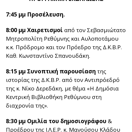
7:45 μμ Προσέλευση.
8:00 μμ Χαιρετισμοί
από τον Σεβασμιώτατο
Μητροπολίτη Ρεθύμνης και Αυλοποτάμου
κ.κ. Πρόδρομο και τον Πρόεδρο της Δ.Κ.Β.Ρ.
Καθ. Κωνσταντίνο Σπανουδάκη.
8:15 μμ Συνοπτική παρουσίαση
της
ιστορίας της Δ.Κ.Β.Ρ. από τον Αντιπρόεδρό
της κ. Νίκο Δερεδάκη, με θέμα «Η Δημόσια
Κεντρική Βιβλιοθήκη Ρεθύμνου στη
διαχρονία της».
8:30 μμ Ομιλία του δημοσιογράφου
&
Προέδρου της Ι.Λ.Ε.Ρ. κ. Μανούσου Κλάδου