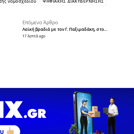
τής νομοσχεδίου
ΨΗΦΙΑΚΗΣ ΔΙΑΚΥΒΕΡΝΗΣΗΣ
placeholder text
Επόμενο Άρθρο
placeholder text
Λαϊκή βραδιά με τον Γ. Παξιμαδάκη, στο...
17 λεπτά ago