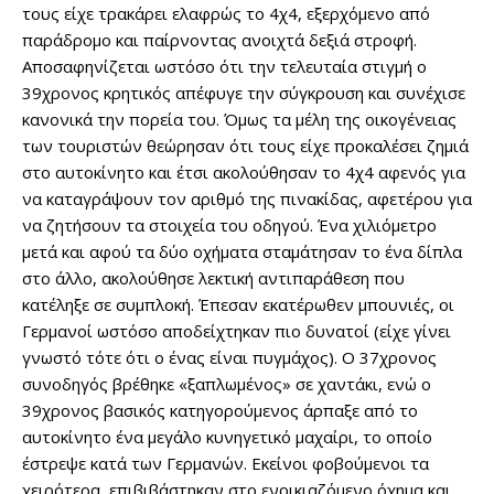
τους είχε τρακάρει ελαφρώς το 4χ4, εξερχόμενο από
παράδρομο και παίρνοντας ανοιχτά δεξιά στροφή.
Αποσαφηνίζεται ωστόσο ότι την τελευταία στιγμή ο
39χρονος κρητικός απέφυγε την σύγκρουση και συνέχισε
κανονικά την πορεία του. Όμως τα μέλη της οικογένειας
των τουριστών θεώρησαν ότι τους είχε προκαλέσει ζημιά
στο αυτοκίνητο και έτσι ακολούθησαν το 4χ4 αφενός για
να καταγράψουν τον αριθμό της πινακίδας, αφετέρου για
να ζητήσουν τα στοιχεία του οδηγού. Ένα χιλιόμετρο
μετά και αφού τα δύο οχήματα σταμάτησαν το ένα δίπλα
στο άλλο, ακολούθησε λεκτική αντιπαράθεση που
κατέληξε σε συμπλοκή. Έπεσαν εκατέρωθεν μπουνιές, οι
Γερμανοί ωστόσο αποδείχτηκαν πιο δυνατοί (είχε γίνει
γνωστό τότε ότι ο ένας είναι πυγμάχος). Ο 37χρονος
συνοδηγός βρέθηκε «ξαπλωμένος» σε χαντάκι, ενώ ο
39χρονος βασικός κατηγορούμενος άρπαξε από το
αυτοκίνητο ένα μεγάλο κυνηγετικό μαχαίρι, το οποίο
έστρεψε κατά των Γερμανών. Εκείνοι φοβούμενοι τα
χειρότερα, επιβιβάστηκαν στο ενοικιαζόμενο όχημα και