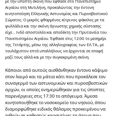
με την ύποπτη σκόνη που έφθασε στο Πανεπιστήμιο
Αιγαίου στη Μυτιλήνη, προκαλώντας την έντονη
κινητοποίηση Ελληνικής Αστυνομίας και Πυροσβεστικού
Σώματος. Ο μικρός φθαρμένος κίτρινος φάκελος με τα
φυλλάδια και την σκόνη άγνωστης χημικής σύστασης
είχε… Ινδό αποστολέα και αποδέκτη την Πρυτανεία του
Πανεπιστημίου Αιγαίου. Έφθασε στις 12:00 το μεσημέρι
της Τετάρτης, μέσω της αλληλογραφίας των ΕΛ.ΤΑ., με
τουλάχιστον επτά υπαλλήλους να έρχονται σε επαφή
μαζί τους αλλά και με την συγκεκριμένη σκόνη.
Κάποιοι από αυτούς αισθάνθηκαν έντονο κάψιμο
στον λαιμό και τα μάτια κάτι που προκάλεσε τον
συναγερμό των αστυνομικών και πυροσβεστικών
αρχών, οι οποίες ενημερώθηκαν για τις ύποπτες
παρενέργειες στις 17:30 το απόγευμα. Άμεσα
κινητοποιήθηκε το νοσοκομείο του νησιού, όπου
διαμορφώθηκε ειδικός θάλαμος προκειμένου να
τεθούν σε καθεστώς καραντίνας τα άτομα που