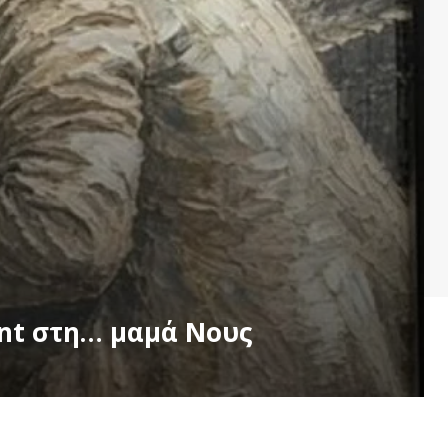
ent στη… μαμά Νους