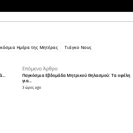
κόσμια Ημέρα της Μητέρας
Τιάγκο Νους
placeholder text
Επόμενο Άρθρο
placeholder text
...
Παγκόσμια Εβδομάδα Μητρικού Θηλασμού: Τα οφέλη
για...
3 ώρες ago