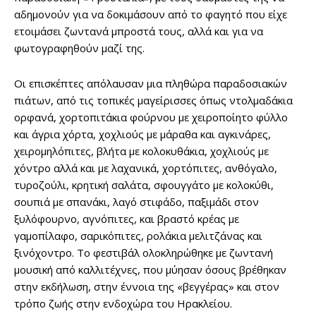
αδημονούν για να δοκιμάσουν από το φαγητό που είχε
ετοιμάσει ζωντανά μπροστά τους, αλλά και για να
φωτογραφηθούν μαζί της.
Οι επισκέπτες απόλαυσαν μια πληθώρα παραδοσιακών
πιάτων, από τις τοπικές μαγείρισσες όπως ντολμαδάκια
ορφανά, χορτοπιτάκια φούρνου με χειροποίητο φύλλο
και άγρια χόρτα, χοχλιούς με μάραθα και αγκινάρες,
χειρομηλόπιτες, βλήτα με κολοκυθάκια, χοχλιούς με
χόντρο αλλά και με λαχανικά, χορτόπιτες, ανθόγαλο,
τυροζούλι, κρητική σαλάτα, σφουγγάτο με κολοκύθι,
σουπιά με σπανάκι, λαγό στιφάδο, παξιμάδι στον
ξυλόφουρνο, αγνόπιτες, και βραστό κρέας με
γαμοπίλαφο, σαρικόπιτες, ρολάκια μελιτζάνας και
ξινόχοντρο. Το φεστιβάλ ολοκληρώθηκε με ζωντανή
μουσική από καλλιτέχνες, που μύησαν όσους βρέθηκαν
στην εκδήλωση, στην έννοια της «βεγγέρας» και στον
τρόπο ζωής στην ενδοχώρα του Ηρακλείου.