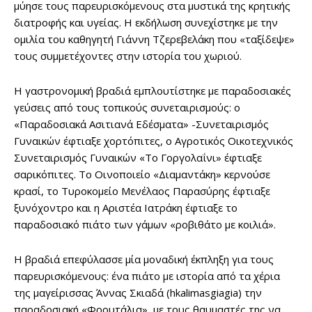
μύησε τους παρευρισκόμενους στα μυστικά της κρητικής
διατροφής και υγείας. Η εκδήλωση συνεχίστηκε με την
ομιλία του καθηγητή Γιάννη Τζερεβελάκη που «ταξίδεψε»
τους συμμετέχοντες στην ιστορία του χωριού.
Η γαστρονομική βραδιά εμπλουτίστηκε με παραδοσιακές
γεύσεις από τους τοπικούς συνεταιρισμούς: ο
«Παραδοσιακά Ασιτιανά Εδέσματα» -Συνεταιρισμός
Γυναικών έφτιαξε χορτόπιτες, ο Αγροτικός Οικοτεχνικός
Συνεταιρισμός Γυναικών «Το Γοργολαΐνι» έφτιαξε
σαρικόπιτες. Το Οινοποιείο «Διαμαντάκη» κερνούσε
κρασί, το Τυροκομείο Μενέλαος Παρασύρης έφτιαξε
ξυνόχοντρο και η Αριστέα Ιατράκη έφτιαξε το
παραδοσιακό πιάτο των γάμων «ροβιθάτο με κοιλιά».
Η βραδιά επεφύλασσε μία μοναδική έκπληξη για τους
παρευρισκόμενους: ένα πιάτο με ιστορία από τα χέρια
της μαγείρισσας Άννας Σκιαδά (hkalimasgiagia) την
παραδοσιακή «Φρουτάλια», με τους θαυμαστές της να