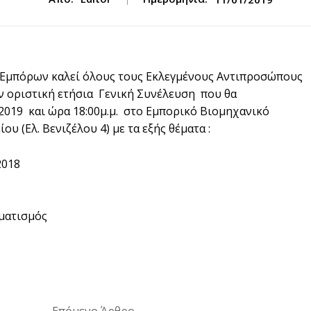
 Εμπόρων καλεί όλους τους Εκλεγμένους Αντιπροσώπους
ν οριστική ετήσια Γενική Συνέλευση που θα
2019 και ώρα 18:00μ.μ. στο Εμπορικό Βιομηχανικό
υ (Ελ. Βενιζέλου 4) με τα εξής θέματα :
2018
ματισμός
placeholder text
Επόμενο Άρθρο
placeholder text