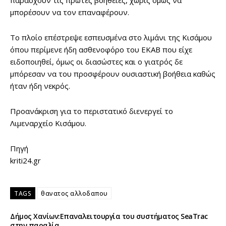
παράσχουν τις πρώτες βοήθειες, χωρίς όμως να
μπορέσουν να τον επαναφέρουν.
Το πλοίο επέστρεψε εσπευσμένα στο λιμάνι της Κισάμου
όπου περίμενε ήδη ασθενοφόρο του ΕΚΑΒ που είχε
ειδοποιηθεί, όμως οι διασώστες και ο γιατρός δε
μπόρεσαν να του προσφέρουν ουσιαστική βοήθεια καθώς
ήταν ήδη νεκρός.
Προανάκριση για το περιστατικό διενεργεί το
Λιμεναρχείο Κισάμου.
Πηγή
kriti24.gr
TAGS
θανατος αλλοδαπου
Δήμος Χανίων:Επαναλειτουργία του συστήματος SeaTrac
στην παραλία...