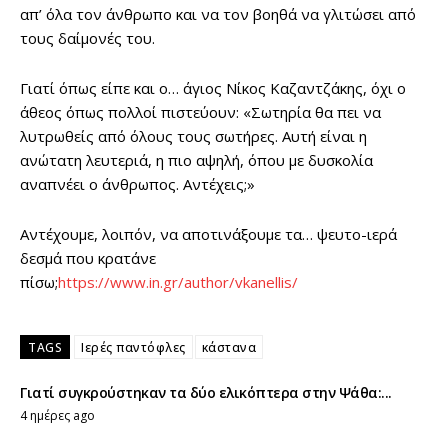
απ’ όλα τον άνθρωπο και να τον βοηθά να γλιτώσει από
τους δαίμονές του.
Γιατί όπως είπε και ο… άγιος Νίκος Καζαντζάκης, όχι ο
άθεος όπως πολλοί πιστεύουν: «Σωτηρία θα πει να
λυτρωθείς από όλους τους σωτήρες. Αυτή είναι η
ανώτατη λευτεριά, η πιο αψηλή, όπου με δυσκολία
αναπνέει ο άνθρωπος. Αντέχεις;»
Αντέχουμε, λοιπόν, να αποτινάξουμε τα… ψευτο-ιερά
δεσμά που κρατάνε
πίσω;
https://www.in.gr/author/vkanellis/
TAGS
Ιερές παντόφλες
κάστανα
Γιατί συγκρούστηκαν τα δύο ελικόπτερα στην Ψάθα:...
4 ημέρες ago