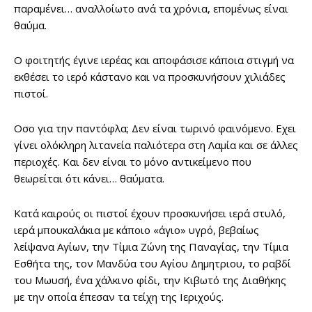
παραμένει… αναλλοίωτο ανά τα χρόνια, επομένως είναι
θαύμα.
Ο φοιτητής έγινε ιερέας και αποφάσισε κάποια στιγμή να
εκθέσει το ιερό κάστανο και να προσκυνήσουν χιλιάδες
πιστοί.
Οσο για την παντόφλα; Δεν είναι τωρινό φαινόμενο. Εχει
γίνει ολόκληρη λιτανεία παλιότερα στη Λαμία και σε άλλες
περιοχές. Και δεν είναι το μόνο αντικείμενο που
θεωρείται ότι κάνει… θαύματα.
Κατά καιρούς οι πιστοί έχουν προσκυνήσει ιερά στυλό,
ιερά μπουκαλάκια με κάποιο «άγιο» υγρό, βεβαίως
λείψανα Αγίων, την Τίμια Ζώνη της Παναγίας, την Τίμια
Εσθήτα της, τον Μανδύα του Αγίου Δημητριου, το ραβδί
του Μωυσή, ένα χάλκινο φίδι, την Κιβωτό της Διαθήκης
με την οποία έπεσαν τα τείχη της Ιεριχούς.