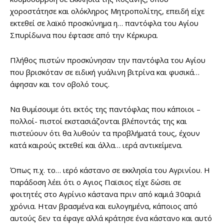
χοροστάτησε και ολόκληρος Μητροπολίτης, επειδή είχε
εκτεθεί σε λαϊκό προσκύνημα η… παντόφλα του Αγίου
Σπυρίδωνα που έφτασε από την Κέρκυρα.
Πλήθος πιστών προσκύνησαν την παντόφλα του Αγίου
που βρισκόταν σε ειδική γυάλινη βιτρίνα και φυσικά…
άφησαν και τον οβολό τους.
Να θυμίσουμε ότι εκτός της παντόφλας που κάποιοι –
πολλοί- πιστοί εκστασιάζονται βλέποντάς της και
πιστεύουν ότι θα λυθούν τα προβλήματά τους, έχουν
κατά καιρούς εκτεθεί και άλλα… ιερά αντικείμενα.
Όπως π.χ. το… ιερό κάστανο σε εκκλησία του Αγρινίου. Η
παράδοση λέει ότι ο Αγιος Παϊσιος είχε δώσει σε
φοιτητές στο Αγρίνιο κάστανα πριν από καμιά 30αριά
χρόνια. Ηταν βρασμένα και ευλογημένα, κάποιος από
αυτούς δεν τα έφαγε αλλά κράτησε ένα κάστανο και αυτό