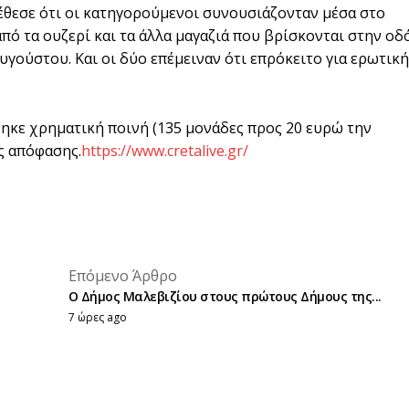
τέθεσε ότι οι κατηγορούμενοι συνουσιάζονταν μέσα στο
από τα ουζερί και τα άλλα μαγαζιά που βρίσκονται στην οδ
γούστου. Και οι δύο επέμειναν ότι επρόκειτο για ερωτική
θηκε χρηματική ποινή (135 μονάδες προς 20 ευρώ την
ς απόφασης.
https://www.cretalive.gr/
placeholder text
Επόμενο Άρθρο
placeholder text
Ο Δήμος Μαλεβιζίου στους πρώτους Δήμους της...
7 ώρες ago