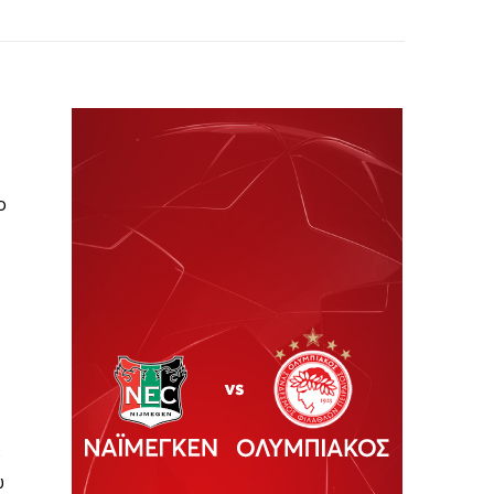
ο
ο
ώ