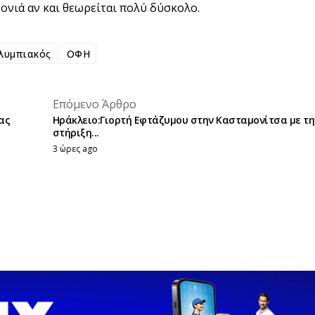
ρονιά αν και θεωρείται πολύ δύσκολο.
λυμπιακός
ΟΦΗ
placeholder text
Επόμενο Άρθρο
placeholder text
ας
Ηράκλειο:Γιορτή Εφτάζυμου στην Κασταμονίτσα με τη
στήριξη...
3 ώρες ago