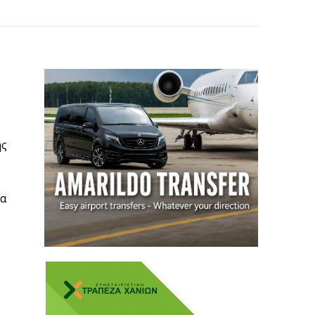
ής
ια