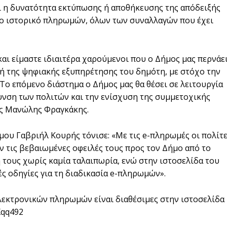
ι η δυνατότητα εκτύπωσης ή αποθήκευσης της απόδειξής
το ιστορικό πληρωμών, όλων των συναλλαγών που έχει
και είμαστε ιδιαιτέρα χαρούμενοι που ο Δήμος μας περνάε
χή της ψηφιακής εξυπηρέτησης του δημότη, με στόχο την
Το επόμενο διάστημα ο Δήμος μας θα θέσει σε λειτουργία
λυνση των πολιτών και την ενίσχυση της συμμετοχικής
ος Μανώλης Φραγκάκης.
μου Γαβριήλ Κουρής τόνισε: «Με τις e-πληρωμές οι πολίτ
ν τις βεβαιωμένες οφειλές τους προς τον Δήμο από το
ή τους χωρίς καμία ταλαιπωρία, ενώ στην ιστοσελίδα του
ς οδηγίες για τη διαδικασία e-πληρωμών».
λεκτρονικών πληρωμών είναι διαθέσιμες στην ιστοσελίδα
Xqq492