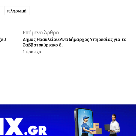
ί
πληρωμή
placeholder text
Επόμενο Άρθρο
placeholder text
ει!
Δήμος Ηρακλείου:Αντιδήμαρχος Υπηρεσίας για το
Σαββατοκύριακο 8...
1 ώρα ago