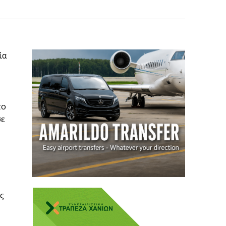
ία
το
σε
ς