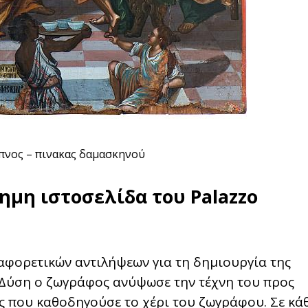
πνος – πινακας δαμασκηνού
ημη ιστοσελίδα του Palazzo
ιαφορετικών αντιλήψεων για τη δημιουργία της
η Δύση ο ζωγράφος ανύψωσε την τέχνη του προς
ός που καθοδηγούσε το χέρι του ζωγράφου. Σε κά