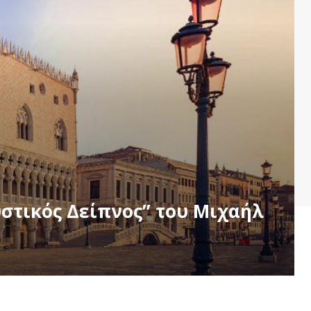
υστικός Δείπνος” του Μιχαήλ