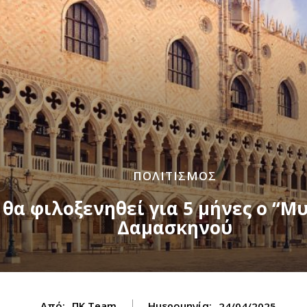
ΠΟΛΙΤΙΣΜΟΣ
 θα φιλοξενηθεί για 5 μήνες ο “Μ
Δαμασκηνού
Από:
ΠΚ Team
Ημερομηνία:
24/04/2025