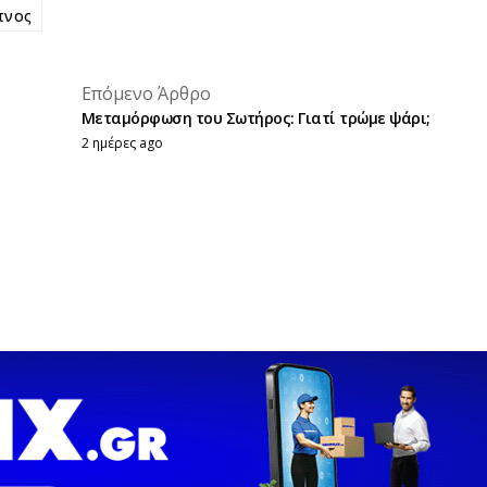
πνος
placeholder text
Επόμενο Άρθρο
placeholder text
Μεταμόρφωση του Σωτήρος: Γιατί τρώμε ψάρι;
2 ημέρες ago