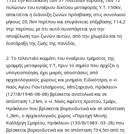
1.Για την κατασκευή των 37 πλατειών έδρασης των 72
πυλώνων του εναέριου δικτύου μεταφοράς Υ.Τ. 150kV,
απαιτείται η διάνοιξη ζωνών πρόσβασης στις συνολικού
μήκους 20,7km περίπου και επιφάνειας επέμβασης 114,2
στρ. περίπου, με ότι αυτό συνεπάγεται για την
αποψίλωση των ζωνών αυτών, από την χλωρίδα και τη
διατάραξη της ζωής της πανίδας.
2. Το τελευταίο κομμάτι του εναέριου τμήματος της
γραμμής μεταφοράς Υ.Τ, πριν το σημείο που αρχίζει η
υπογειοποίηση, έχει μικρές αποστάσεις από
αρχαιολογικούς χώρους και μνημεία. Ειδικότερα, ο «Ι.
Ναός Αγίου Παντελεήμονος, Μπιζαριανό, Ηράκλειο»
(127/Β/1946-08-08) βρίσκεται ανατολικά και σε
απόσταση 1,2 km, ο «Ι. Ναός Αφέντη Χριστού, Σμάρι,
Ηράκλειο» που βρίσκεται βορειοδυτικά και σε απόσταση
1,2km., ο Αρχαιολογικός χώρος «Περιοχή Μονής
Καλλέργη Σμαρίου, Ηράκλειο» (130/Β/1983- 03-28) που
βρίσκεται βορειοδυτικά και σε απόσταση 734,5m από τη