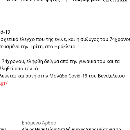
id-19
σχετικό έλεγχο που της έγινε, και η σύζυγος του 74χρονο
ευσμένα την Τρίτη, στο Ηράκλειο
 74χρονου, ελήφθη δείγμα από την γυναίκα του και τα
ληθεί από τον ιό.
λεύεται και αυτή στην Μονάδα Covid-19 του Βενιζελείου
.gr/
placeholder text
Επόμενο Άρθρο
placeholder text
ει!
Δήμος Ηρακλείου:Αντιδήμαρχος Υπηρεσίας για το