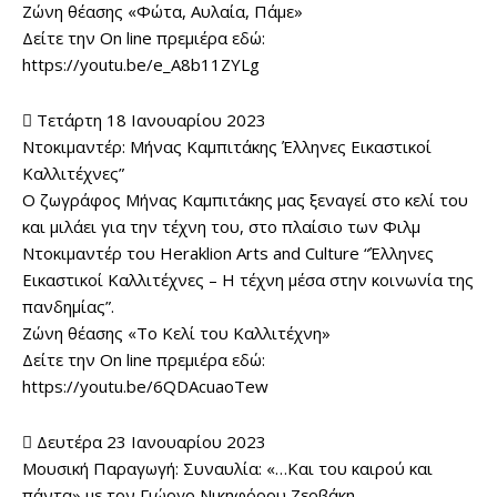
Ζώνη θέασης «Φώτα, Αυλαία, Πάμε»
Δείτε την On line πρεμιέρα εδώ:
https://youtu.be/e_A8b11ZYLg
 Τετάρτη 18 Ιανουαρίου 2023
Ντοκιμαντέρ: Μήνας Καμπιτάκης Έλληνες Εικαστικοί
Καλλιτέχνες”
Ο ζωγράφος Μήνας Καμπιτάκης μας ξεναγεί στο κελί του
και μιλάει για την τέχνη του, στο πλαίσιο των Φιλμ
Ντοκιμαντέρ του Heraklion Arts and Culture “Έλληνες
Εικαστικοί Καλλιτέχνες – Η τέχνη μέσα στην κοινωνία της
πανδημίας”.
Ζώνη θέασης «Το Κελί του Καλλιτέχνη»
Δείτε την On line πρεμιέρα εδώ:
https://youtu.be/6QDAcuaoTew
 Δευτέρα 23 Ιανουαρίου 2023
Μουσική Παραγωγή: Συναυλία: «…Και του καιρού και
πάντα» με τον Γιώργο Νικηφόρου Ζερβάκη