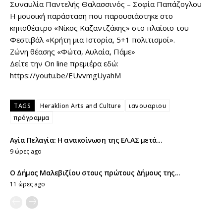
Συναυλία Παντελής Θαλασσινός – Σοφία Παπάζογλου
Η μουσική παράσταση που παρουσιάστηκε στο
κηποθέατρο «Νίκος Καζαντζάκης» στο πλαίσιο του
Φεστιβάλ «Κρήτη μια Ιστορία, 5+1 πολιτισμοί».
Ζώνη θέασης «Φώτα, Αυλαία, Πάμε»
Δείτε την On line πρεμιέρα εδώ:
https://youtu.be/EUvvmgUyahM
TAGS
Heraklion Arts and Culture
ιανουαριου
πρόγραμμα
Αγία Πελαγία: Η ανακοίνωση της ΕΛ.ΑΣ μετά...
9 ώρες ago
Ο Δήμος Μαλεβιζίου στους πρώτους Δήμους της...
11 ώρες ago