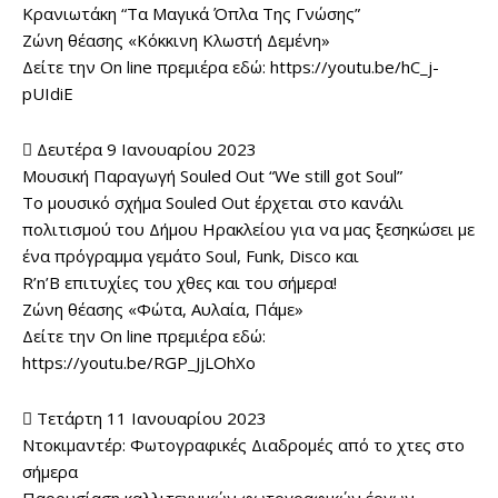
Κρανιωτάκη “Τα Μαγικά Όπλα Της Γνώσης”
Ζώνη θέασης «Κόκκινη Κλωστή Δεμένη»
Δείτε την On line πρεμιέρα εδώ: https://youtu.be/hC_j-
pUIdiE
 Δευτέρα 9 Ιανουαρίου 2023
Μουσική Παραγωγή Souled Out “We still got Soul”
Το μουσικό σχήμα Souled Out έρχεται στο κανάλι
πολιτισμού του Δήμου Ηρακλείου για να μας ξεσηκώσει με
ένα πρόγραμμα γεμάτο Soul, Funk, Disco και
R’n’B επιτυχίες του χθες και του σήμερα!
Ζώνη θέασης «Φώτα, Αυλαία, Πάμε»
Δείτε την On line πρεμιέρα εδώ:
https://youtu.be/RGP_JjLOhXo
 Τετάρτη 11 Ιανουαρίου 2023
Ντοκιμαντέρ: Φωτογραφικές Διαδρομές από το χτες στο
σήμερα