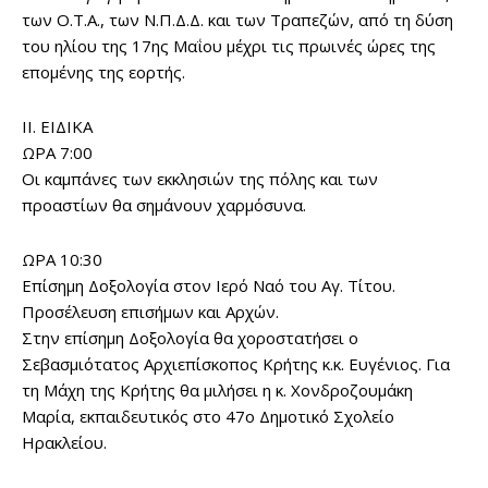
των Ο.Τ.Α., των Ν.Π.Δ.Δ. και των Τραπεζών, από τη δύση
του ηλίου της 17ης Μαΐου μέχρι τις πρωινές ώρες της
επομένης της εορτής.
II. ΕΙΔΙΚΑ
ΩΡΑ 7:00
Οι καμπάνες των εκκλησιών της πόλης και των
προαστίων θα σημάνουν χαρμόσυνα.
ΩΡΑ 10:30
Επίσημη Δοξολογία στον Ιερό Ναό του Αγ. Τίτου.
Προσέλευση επισήμων και Αρχών.
Στην επίσημη Δοξολογία θα χοροστατήσει ο
Σεβασμιότατος Αρχιεπίσκοπος Κρήτης κ.κ. Ευγένιος. Για
τη Μάχη της Κρήτης θα μιλήσει η κ. Χονδροζουμάκη
Μαρία, εκπαιδευτικός στο 47ο Δημοτικό Σχολείο
Ηρακλείου.