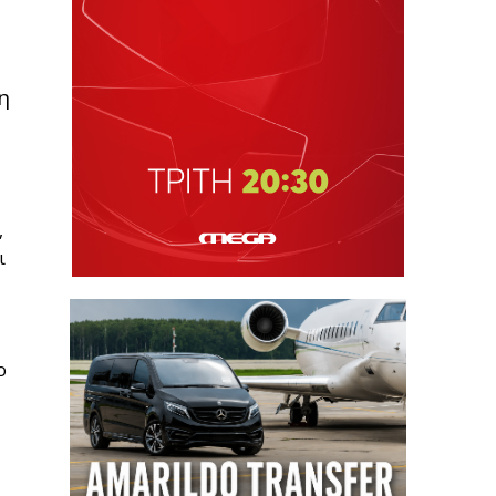
η
,
ι
ο