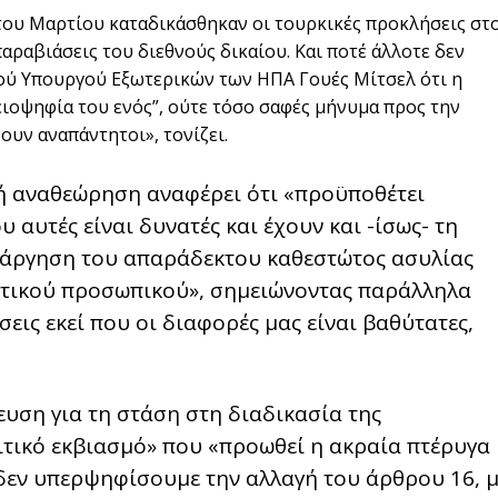
ου Μαρτίου καταδικάσθηκαν οι τουρκικές προκλήσεις στ
παραβιάσεις του διεθνούς δικαίου. Και ποτέ άλλοτε δεν
θού Υπουργού Εξωτερικών των ΗΠΑ Γουές Μίτσελ ότι η
ιοψηφία του ενός”, ούτε τόσο σαφές μήνυμα προς την
ουν αναπάντητοι», τονίζει.
ή αναθεώρηση αναφέρει ότι «προϋποθέτει
ου αυτές είναι δυνατές και έχουν και -ίσως- τη
ατάργηση του απαράδεκτου καθεστώτος ασυλίας
λιτικού προσωπικού», σημειώνοντας παράλληλα
εις εκεί που οι διαφορές μας είναι βαθύτατες,
ευση για τη στάση στη διαδικασία της
ιτικό εκβιασμό» που «προωθεί η ακραία πτέρυγα
δεν υπερψηφίσουμε την αλλαγή του άρθρου 16, μ