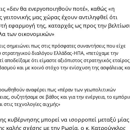
εις «δεν θα ενεργοποιηθούν ποτέ», καθώς «η
ης γειτονικής μας χώρας έχουν αντιληφθεί ότι
στή εφαρμογή της, καταρχάς ως προς την βελτίωσ
λα των οικονομικών»
ις σημειώνει πως στις πρόσφατες συναντήσεις που είχε
υ στρατηγικού διαλόγου Ελλάδας-ΗΠΑ, «πετύχαμε την
ί αποδείξαμε ότι είμαστε αξιόπιστος στρατηγικός εταίρος
ασμού και με κοινό στόχο την ενίσχυση της ασφάλειας κα
 προωθηθούν αναφέρει πως «πέραν των γεωπολιτικών
ιας, συζητήσαμε σε βάθος και για την ενέργεια, το εμπόρι
ι στις τεχνολογίες αιχμής»
της κυβέρνησης μπορεί να ισορροπεί μεταξύ μίας
ης καλής σχέσης με την Ρωσία, ο κ. Κατρούγκλος