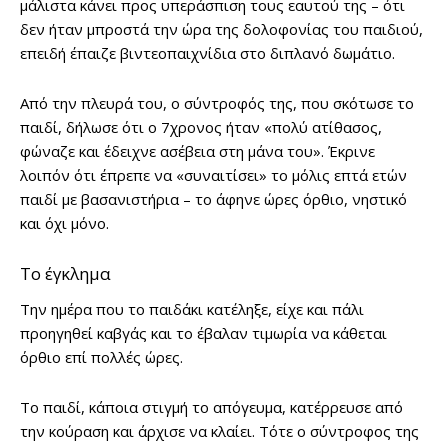
μάλιστα κάνει προς υπεράσπιση τους εαυτού της – ότι
δεν ήταν μπροστά την ώρα της δολοφονίας του παιδιού,
επειδή έπαιζε βιντεοπαιχνίδια στο διπλανό δωμάτιο.
Από την πλευρά του, ο σύντροφός της, που σκότωσε το
παιδί, δήλωσε ότι ο 7χρονος ήταν «πολύ ατίθασος,
φώναζε και έδειχνε ασέβεια στη μάνα του». Έκρινε
λοιπόν ότι έπρεπε να «συναιτίσει» το μόλις επτά ετών
παιδί με βασανιστήρια – το άφηνε ώρες όρθιο, νηστικό
και όχι μόνο.
Το έγκλημα
Την ημέρα που το παιδάκι κατέληξε, είχε και πάλι
προηγηθεί καβγάς και το έβαλαν τιμωρία να κάθεται
όρθιο επί πολλές ώρες.
Το παιδί, κάποια στιγμή το απόγευμα, κατέρρευσε από
την κούραση και άρχισε να κλαίει. Τότε ο σύντροφος της