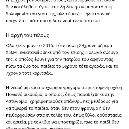
δεν κατάλαβε τι έγινε, επειδή δεν ήταν μπροστά στη
δολοφονία του γιου της, αλλά έπαιζε… ηλεκτρονικά
παιχνίδια – κάτι που η Αστυνομία δεν πιστεύει.
Η αρχή του τέλους
Όλα ξεκίνησαν το 2015. Τότε που η 29χρονη σήμερα
Χ.Β.Μ., εγκαταλείφθηκε από τον επίσης Πολωνό σύζυγό
της, ο οποίος έφυγε για την πατρίδα του αφήνοντας
πίσω τα δύο του παιδιά: το 5χρονο τότε αγοράκι και το
7χρονο τότε κοριτσάκι.
Η νεαρή μητέρα προχώρησε γρήγορα στην επόμενη σχέση
Πολωνό οικοδόμο, ο οποίος, όπως παραδέχθηκε στην
Αστυνομία, χρησιμοποιούσε απάνθρωπες μεθόδους για
να τιμωρεί τα παιδιά, όταν δεν ήταν φρόνιμα ή δεν
πειθαρχούσαν στις εντολές του, όπως ξύλο, ορθοστασία
και ασιτία, με τον ίδιο να υποστηρίζει πως το παιδί δεν
έδειχνε σεβασμό στη μητέρα του…