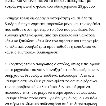
είναι… Και να είναι εκείνο το παιδί», περιέγραψε με
τρεμάμενη φωνή ο φίλος του αδικοχαμένου 29χρονου.
«Υπήρχε τρελή αιμορραγία ασταμάτητη και σε όλη τη
διαδρομή πηγαίναμε εκεί παρεούλα μέχρι και την καρέκλα
που κάθισε στο περίπτερο το μόνο που μας έκανε ένα
τίναγμα ήθελε να φύγει από την καρέκλα και να κάτσει
κάτω να ξαπλώσει κάτω δεν τον αφήσαμε και υπήρχε μία
κοπέλα εκεί νοσηλεύτρια προσπαθούσε η κοπελίτσα να
κάνει ό,τι μπορεί», συμπλήρωσε.
Ο Χρήστος ήταν ο άνθρωπος ο οποίος, όπως είπε, έφυγε
με το μηχανάκι του για να αναζητήσει ασθενοφόρο: «Δεν
υπήρχαν ασθενοφόρα πουθενά, καλούσαμε… Από ό,τι
μάθαμε η αστυνομία είχε εγκλωβίσει τα ασθενοφόρα και
την Πυροσβεστική 20 λεπτά και δεν τους άφηνε να
περάσουν επίτηδες μέχρι να σταματήσουν οι φασαρίες
μάθαμε τέτοια πράγματα. Εγώ έφυγα μόνος μου να πάω
να φέρω το ιδιωτικό ασθενοφόρο από τη διασταύρωση